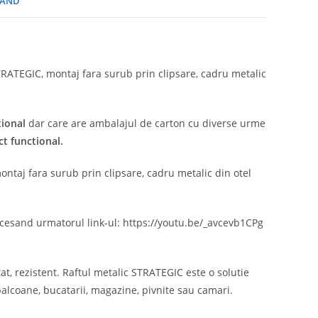
AND
TRATEGIC, montaj fara surub prin clipsare, cadru metalic
tional
dar care are ambalajul de carton cu diverse urme
ct functional.
ntaj fara surub prin clipsare, cadru metalic din otel
ccesand urmatorul link-ul: https://youtu.be/_avcevb1CPg
, rezistent. Raftul metalic STRATEGIC este o solutie
 balcoane, bucatarii, magazine, pivnite sau camari.