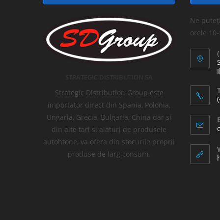
Ne puteți
orele 10
I
STRATEGIC DISTRIBUTION SA
T
Strategic Distribution Group este
importator direct din Spania, Polonia,
Ungaria, Grecia, Bulgaria, China dar si
din alte tari si alaturi de produsele
autohtone, va ofera din stocurile proprii
produse de larg consum.