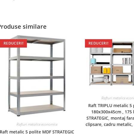
Produse similare
REDUCERI!
REDUCERI!
Rafturi metalice eco
Raft TRIPLU metalic 5
180x300x45cm , 175 k
STRATEGIC, montaj fara
clipsare, cadru metalic,
Rafturi metalice economice
Raft metalic 5 polite MDF STRATEGIC