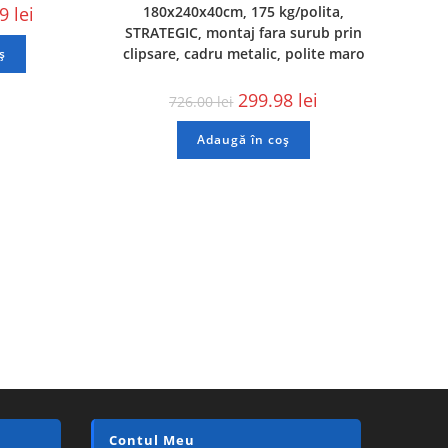
49
lei
180x240x40cm, 175 kg/polita,
STRATEGIC, montaj fara surub prin
clipsare, cadru metalic, polite maro
ș
299.98
lei
726.00
lei
Adaugă în coș
Contul Meu