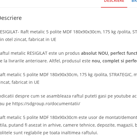
DESCRIERE
BR
escriere
ESIGILAT- Raft metalic 5 polite MDF 180x90x30cm, 175 kg /polita, S
in otel zincat, fabricat in UE
aftul metalic RESIGILAT este un produs
absolut
NOU, perfect func
e la livrarile anterioare. Altfel, produsul este
nou, complet si perfe
aft metalic 5 polite MDF 180x90x30cm, 175 kg /polita, STRATEGIC, mo
incat, fabricat in UE
ndicatii despre cum se asambleaza raftul puteti gasi pe youtube a
au pe https://sdgroup.ro/documentatii/
aft metalic 5 polite MDF 180x90x30cm este usor de montat/demontat
tila, putand fi asezat in arhive, camere tehnice, depozite, magazii,
olitele sunt reglabile pe toata inaltimea raftului.