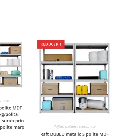
REDUCERI!
nomice
 polite MDF
g/polita,
 surub prin
Rafturi metalice economice
 polite maro
Raft DUBLU metalic 5 polite MDF