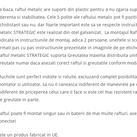
a baza, raftul metalic are suporti din plastic pentru a nu zgaria sup
derenta si stabilitatea. Cele 5 polite ale raftului metalic pot fi pozi
chidistant sau nu, dar foarte important este sa se respecte instruct
etalic STRATEGIC este realizat din otel galvanizat. La montajul Ra
ndicata in instructiunile de montaj, adica 2 persoane, uneltele si s
rmati pas cu pas instructiunile prezentate in imaginile de pe etichet
aftul metalic STRATEGIC suporta Greutatea maxima distribuita unif
reutate numai daca asezati corect raftul si greutatile conform modal
uchiile sunt perfect indoite si roluite, excluzand complet posibilita
ontator si utilizator, sa nu il raneasca indiferent de manevrele pe c
ndiferent de priceperea celui care il face si este cel mai rezistent
e greutate in parte.
aftul poate fi montat singur sau in baterii de mai multe rafturi, ase
onectori
ste un produs fabricat in UE.