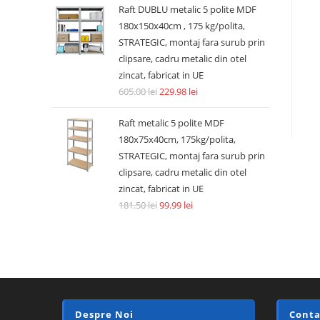
Raft DUBLU metalic 5 polite MDF
180x150x40cm , 175 kg/polita,
STRATEGIC, montaj fara surub prin
clipsare, cadru metalic din otel
zincat, fabricat in UE
605.00
lei
229.98
lei
Raft metalic 5 polite MDF
180x75x40cm, 175kg/polita,
STRATEGIC, montaj fara surub prin
clipsare, cadru metalic din otel
zincat, fabricat in UE
181.50
lei
99.99
lei
Despre Noi
Conta