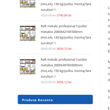
(HxLxA), 130 kg/polita, montaj fara
L
suruburi 1
a
4235.00
lei
3740.84
lei
e
m
Raft metalic profesional 5 polite
metalice 2000X6210X500mm
i
(HxLxA), 130 kg/polita, montaj fara
u
suruburi 1
R
5445.00
lei
3639.15
lei
g
Raft metalic profesional 5 polite
M
metalice 2000X4976X600mm
m
(HxLxA), 150 kg/polita, montaj fara
i
suruburi 1
d
4235.00
lei
3456.12
lei
R
c
Produse Recente
E