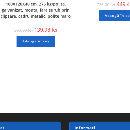
449.
180X120X40 cm, 275 kg/polita,
726.00
lei
galvanizat, montaj fara surub prin
Adaugă în co
clipsare, cadru metalic, polite maro
139.98
lei
363.00
lei
Adaugă în coș
ct
Informatii