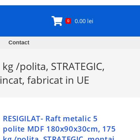
0.00
lei
0
Contact
kg /polita, STRATEGIC,
incat, fabricat in UE
RESIGILAT- Raft metalic 5
polite MDF 180x90x30cm, 175
kg /polita, STRATEGIC, montaj