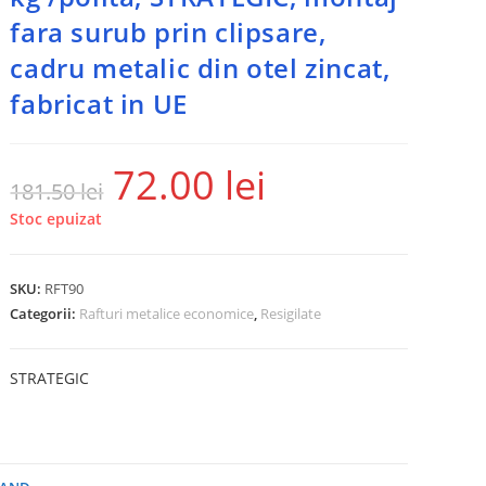
fara surub prin clipsare,
cadru metalic din otel zincat,
fabricat in UE
72.00
lei
181.50
lei
Stoc epuizat
SKU:
RFT90
Categorii:
Rafturi metalice economice
,
Resigilate
STRATEGIC