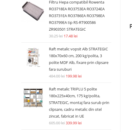
Filtru Hepa compatibil Rowenta
RO3718EA RO3753EA RO3724EA
RO3731EA RO3786EA RO3798EA
RO3799EA tip RS-RT900586
ZR903501 STRATEGIC
30.25
lei
17.48
lei
Raft metalic vopsit Alb STRATEGIC
180x70x60 cm, 200 kg/polita, 3
polite MDF Alb, fixare prin clipsare
fara suruburi
484.00
lei
199.98
lei
Raft metalic TRIPLU 5 polite
180x225x40cm, 175 kg/polita,
STRATEGIC, montaj fara surub prin
clipsare, cadru metalic din otel
zincat, fabricat in UE
605.00
lei
339.99
lei