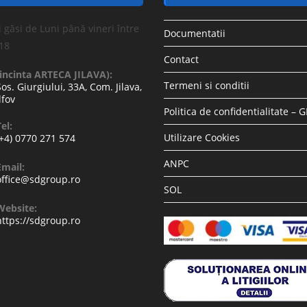
 găsi de Luni până vineri între
Documentatii
-18
Contact
(incinta ARTECA JILAVA):
Termeni si conditii
Sos. Giurgiului, 33A, Com. Jilava,
lfov
Politica de confidentialitate – 
el:
Utilizare Cookies
(+4) 0770 271 574
ANPC
Email:
office@sdgroup.ro
SOL
Website:
https://sdgroup.ro