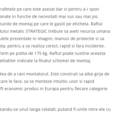
rafetele pe care este asezat dar si pentru a-i spori
tionate in functie de necesitati mai sus sau mai jos,
iunile de montaj pe care le gasiti pe eticheta. Raftul
ftului metalic STRATEGIC trebuie sa aveti resursa umana
culele prezentate in imagini, manusi de protectie si sa
a, pentru a se realiza corect, rapid si fara incidente.
orm pe polita de 175 kg. Raftul poate sustine aceasta
itatilor indicate la finalul schemei de montaj.
tea de a rani montatorul. Este construit sa aibe grija de
are le face, sa se monteze intuitiv, usor si rapid
 raft economic produs in Europa pentru fiecare categorie
zandu-se unul langa celalalt, putand fi unite intre ele cu