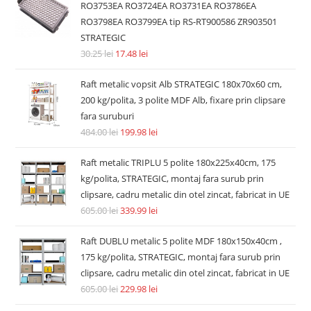
RO3753EA RO3724EA RO3731EA RO3786EA
RO3798EA RO3799EA tip RS-RT900586 ZR903501
STRATEGIC
30.25
lei
17.48
lei
Raft metalic vopsit Alb STRATEGIC 180x70x60 cm,
200 kg/polita, 3 polite MDF Alb, fixare prin clipsare
fara suruburi
484.00
lei
199.98
lei
Raft metalic TRIPLU 5 polite 180x225x40cm, 175
kg/polita, STRATEGIC, montaj fara surub prin
clipsare, cadru metalic din otel zincat, fabricat in UE
605.00
lei
339.99
lei
Raft DUBLU metalic 5 polite MDF 180x150x40cm ,
175 kg/polita, STRATEGIC, montaj fara surub prin
clipsare, cadru metalic din otel zincat, fabricat in UE
605.00
lei
229.98
lei