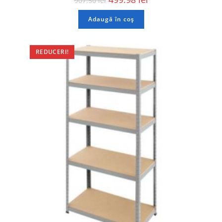
907.50
lei
Adaugă în coș
REDUCERI!