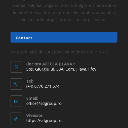
Spania, Polonia, Ungaria, Grecia, Bulgaria, China dar si
din alte tari si alaturi de produsele autohtone, va ofera
din stocurile proprii produse de larg consum.
Contact
Ne puteți găsi de Luni până vineri între orele 10-18
(incinta ARTECA JILAVA):
Sos. Giurgiului, 33A, Com. Jilava, Ilfov
Tel:
(+4) 0770 271 574
Email:
office@sdgroup.ro
Website:
https://sdgroup.ro