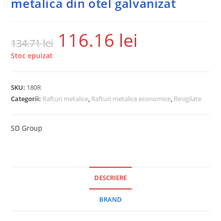
metalica din otel galvanizat
116.16
lei
134.71
lei
Stoc epuizat
SKU:
180R
Categorii:
Rafturi metalice
,
Rafturi metalice economice
,
Resigilate
SD Group
DESCRIERE
BRAND