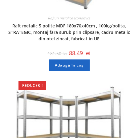
Rafturi metalice economice
Raft metalic 5 polite MDF 180x70x40cm , 100kg/polita,
STRATEGIC, montaj fara surub prin clipsare, cadru metalic
din otel zincat, fabricat in UE
88.49
lei
181.50
lei
Adaugă în coș
REDUCERI!