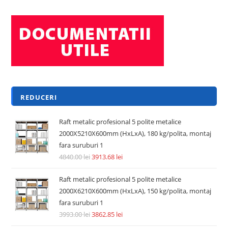
REDUCERI
Raft metalic profesional 5 polite metalice
2000X5210X600mm (HxLxA), 180 kg/polita, montaj
fara suruburi 1
4840.00
lei
3913.68
lei
Raft metalic profesional 5 polite metalice
2000X6210X600mm (HxLxA), 150 kg/polita, montaj
fara suruburi 1
3993.00
lei
3862.85
lei