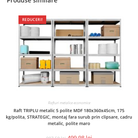
Produse similare
REDUCERI!
Rafturi metalice economice
Raft TRIPLU metalic 5 polite MDF 180x360x45cm, 175
kg/polita, STRATEGIC, montaj fara surub prin clipsare, cadru
metalic, polite maro
499.98
lei