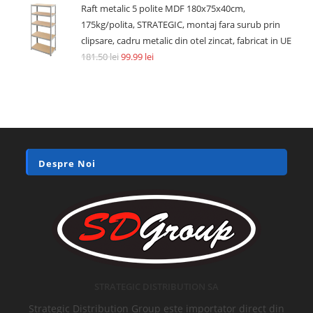
Raft metalic 5 polite MDF 180x75x40cm,
175kg/polita, STRATEGIC, montaj fara surub prin
clipsare, cadru metalic din otel zincat, fabricat in UE
181.50
lei
99.99
lei
Despre Noi
STRATEGIC DISTRIBUTION SA
Strategic Distribution Group este importator direct din