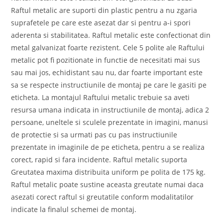
Raftul metalic are suporti din plastic pentru a nu zgaria
suprafetele pe care este asezat dar si pentru a-i spori
aderenta si stabilitatea. Raftul metalic este confectionat din
metal galvanizat foarte rezistent. Cele 5 polite ale Raftului
metalic pot fi pozitionate in functie de necesitati mai sus
sau mai jos, echidistant sau nu, dar foarte important este
sa se respecte instructiunile de montaj pe care le gasiti pe
eticheta. La montajul Raftului metalic trebuie sa aveti
resursa umana indicata in instructiunile de montaj, adica 2
persoane, uneltele si sculele prezentate in imagini, manusi
de protectie si sa urmati pas cu pas instructiunile
prezentate in imaginile de pe eticheta, pentru a se realiza
corect, rapid si fara incidente. Raftul metalic suporta
Greutatea maxima distribuita uniform pe polita de 175 kg.
Raftul metalic poate sustine aceasta greutate numai daca
asezati corect raftul si greutatile conform modalitatilor
indicate la finalul schemei de montaj.