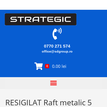
0770 271 574
office@sdgroup.ro
0.00
lei
0
RESIGILAT Raft metalic 5