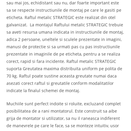
sau mai jos, echidistant sau nu, dar foarte important este
sa se respecte instructiunile de montaj pe care le gasiti pe
eticheta. Raftul metalic STRATEGIC este realizat din otel
galvanizat. La montajul Raftului metalic STRATEGIC trebuie
sa aveti resursa umana indicata in instructiunile de montaj,
adica 2 persoane, uneltele si sculele prezentate in imagini,
manusi de protectie si sa urmati pas cu pas instructiunile
prezentate in imaginile de pe eticheta, pentru a se realiza
corect, rapid si fara incidente. Raftul metalic STRATEGIC
suporta Greutatea maxima distribuita uniform pe polita de
70 kg. Raftul poate sustine aceasta greutate numai daca
asezati corect raftul si greutatile conform modalitatilor
indicate la finalul schemei de montaj.
Muchiile sunt perfect indoite si roluite, excluzand complet
posibilitatea de a rani montatorul. Este construit sa aibe
grija de montator si utilizator, sa nu il raneasca indiferent
de manevrele pe care le face, sa se monteze intuitiv, usor