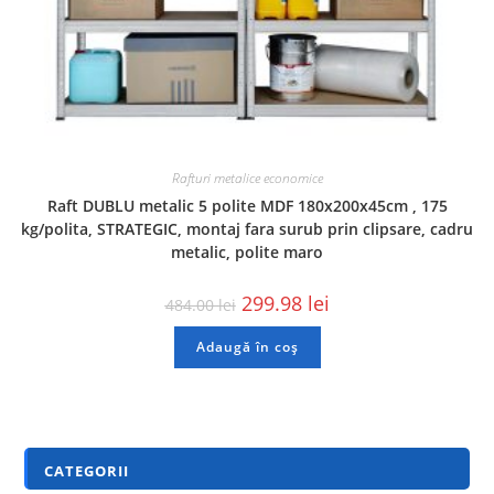
Rafturi metalice economice
Raft DUBLU metalic 5 polite MDF 180x200x45cm , 175
kg/polita, STRATEGIC, montaj fara surub prin clipsare, cadru
metalic, polite maro
299.98
lei
484.00
lei
Adaugă în coș
CATEGORII