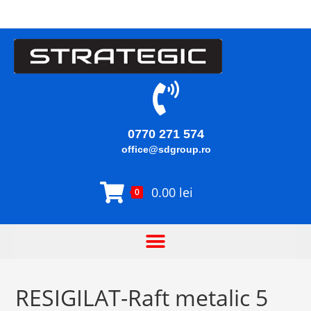
0770 271 574
office@sdgroup.ro
0.00
lei
0
RESIGILAT-Raft metalic 5