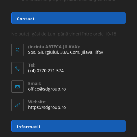
Contact
Ne puteți găsi de Luni până vineri între orele 10-18
(incinta ARTECA JILAVA):
Sos. Giurgiului, 33A, Com. Jilava, Ilfov
Tel:
(+4) 0770 271 574
Email:
office@sdgroup.ro
Website:
https://sdgroup.ro
Informatii