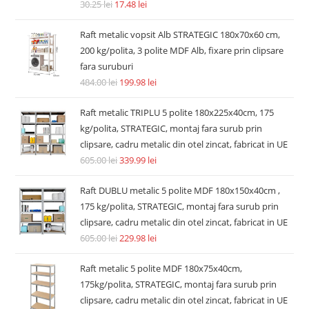
30.25
lei
17.48
lei
Raft metalic vopsit Alb STRATEGIC 180x70x60 cm,
200 kg/polita, 3 polite MDF Alb, fixare prin clipsare
fara suruburi
484.00
lei
199.98
lei
Raft metalic TRIPLU 5 polite 180x225x40cm, 175
kg/polita, STRATEGIC, montaj fara surub prin
clipsare, cadru metalic din otel zincat, fabricat in UE
605.00
lei
339.99
lei
Raft DUBLU metalic 5 polite MDF 180x150x40cm ,
175 kg/polita, STRATEGIC, montaj fara surub prin
clipsare, cadru metalic din otel zincat, fabricat in UE
605.00
lei
229.98
lei
Raft metalic 5 polite MDF 180x75x40cm,
175kg/polita, STRATEGIC, montaj fara surub prin
clipsare, cadru metalic din otel zincat, fabricat in UE