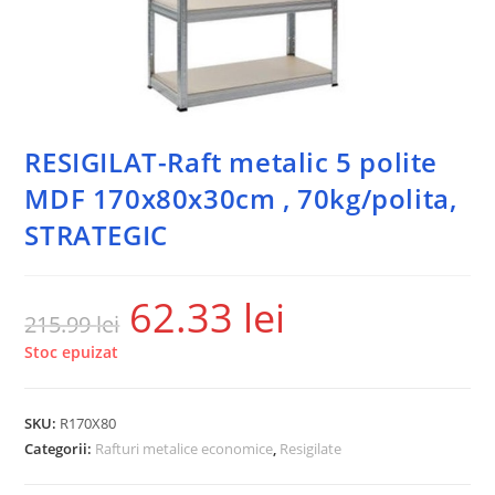
RESIGILAT-Raft metalic 5 polite
MDF 170x80x30cm , 70kg/polita,
STRATEGIC
62.33
lei
215.99
lei
Stoc epuizat
SKU:
R170X80
Categorii:
Rafturi metalice economice
,
Resigilate