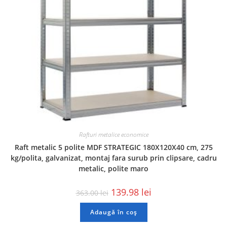
Rafturi metalice economice
Raft metalic 5 polite MDF STRATEGIC 180X120X40 cm, 275
kg/polita, galvanizat, montaj fara surub prin clipsare, cadru
metalic, polite maro
139.98
lei
363.00
lei
Adaugă în coș