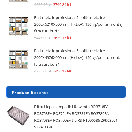
4235.00
lei
3740.84
lei
Raft metalic profesional 5 polite metalice
2000X6210X500mm (HxLxA), 130 kg/polita, montaj
fara suruburi 1
5445.00
lei
3639.15
lei
Raft metalic profesional 5 polite metalice
2000X4976X600mm (HxLxA), 150 kg/polita, montaj
fara suruburi 1
4235.00
lei
3456.12
lei
Produse Recente
Filtru Hepa compatibil Rowenta RO3718EA
RO3753EA RO3724EA RO3731EA RO3786EA
RO3798EA RO3799EA tip RS-RT900586 ZR903501
STRATEGIC