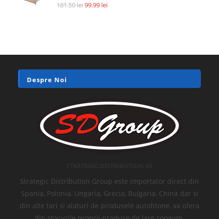
181.50
lei
99.99
lei
Despre Noi
STRATEGIC DISTRIBUTION SA
Strategic Distribution Group este importator direct din
Spania, Polonia, Ungaria, Grecia, Bulgaria, China dar si
din alte tari si alaturi de produsele autohtone, va ofera
din stocurile proprii produse de larg consum.