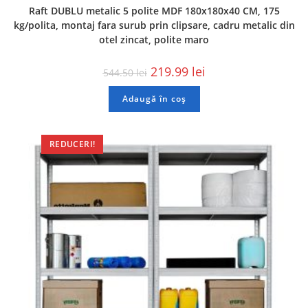
Raft DUBLU metalic 5 polite MDF 180x180x40 CM, 175
kg/polita, montaj fara surub prin clipsare, cadru metalic din
otel zincat, polite maro
219.99
lei
544.50
lei
Adaugă în coș
REDUCERI!