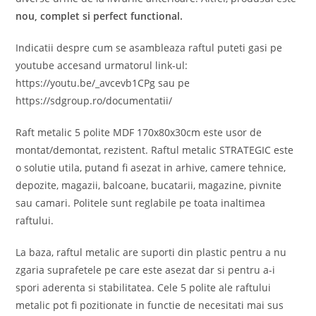
nou, complet si perfect functional.
Indicatii despre cum se asambleaza raftul puteti gasi pe
youtube accesand urmatorul link-ul:
https://youtu.be/_avcevb1CPg sau pe
https://sdgroup.ro/documentatii/
Raft metalic 5 polite MDF 170x80x30cm este usor de
montat/demontat, rezistent. Raftul metalic STRATEGIC este
o solutie utila, putand fi asezat in arhive, camere tehnice,
depozite, magazii, balcoane, bucatarii, magazine, pivnite
sau camari. Politele sunt reglabile pe toata inaltimea
raftului.
La baza, raftul metalic are suporti din plastic pentru a nu
zgaria suprafetele pe care este asezat dar si pentru a-i
spori aderenta si stabilitatea. Cele 5 polite ale raftului
metalic pot fi pozitionate in functie de necesitati mai sus