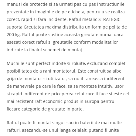
manusi de protectie si sa urmati pas cu pas instructiunile
prezentate in imaginile de pe eticheta, pentru a se realiza
corect, rapid si fara incidente. Raftul metalic STRATEGIC
suporta Greutatea maxima distribuita uniform pe polita de
200 kg. Raftul poate sustine aceasta greutate numai daca
asezati corect raftul si greutatile conform modalitatilor
indicate la finalul schemei de montaj.
Muchiile sunt perfect indoite si roluite, excluzand complet
posibilitatea de a rani montatorul. Este construit sa aibe
grija de montator si utilizator, sa nu il raneasca indiferent
de manevrele pe care le face, sa se monteze intuitiv, usor
si rapid indiferent de priceperea celui care il face si este cel
mai rezistent raft economic produs in Europa pentru
fiecare categorie de greutate in parte.
Raftul poate fi montat singur sau in baterii de mai multe
rafturi, asezandu-se unul langa celalalt, putand fi unite