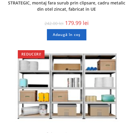
STRATEGIC, montaj fara surub prin clipsare, cadru metalic
din otel zincat, fabricat in UE
179.99
lei
242.00
lei
Adaugă în coș
REDUCERI!