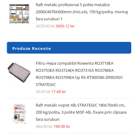
Raft metalic profesional 5 polite metalice
2000X4976X600mm (HxLxA), 150 kg/polita, montaj
fara suruburi 1
4235.00
lei
3456.12
lei
Produse Recente
Filtru Hepa compatibil Rowenta RO3718EA
RO3753EA RO3724EA RO3731EA RO3786EA
RO3798EA RO3799EA tip RS-RT900586 ZR903501
STRATEGIC
30.25
lei
17.48
lei
Raft metalic vopsit Alb STRATEGIC 180x70x60 cm,
200 kg/polita, 3 polite MDF Alb, fixare prin clipsare
fara suruburi
484.00
lei
199.98
lei