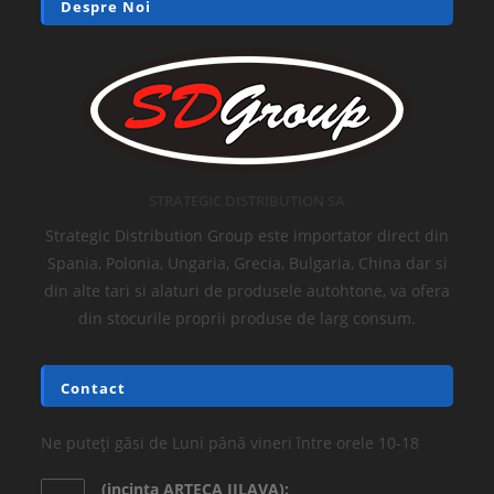
Despre Noi
STRATEGIC DISTRIBUTION SA
Strategic Distribution Group este importator direct din
Spania, Polonia, Ungaria, Grecia, Bulgaria, China dar si
din alte tari si alaturi de produsele autohtone, va ofera
din stocurile proprii produse de larg consum.
Contact
Ne puteți găsi de Luni până vineri între orele 10-18
(incinta ARTECA JILAVA):