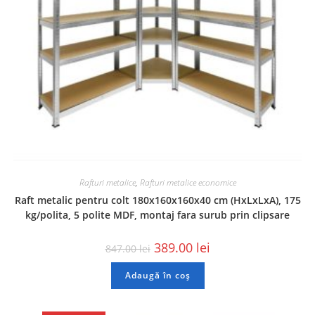
Rafturi metalice
,
Rafturi metalice economice
Raft metalic pentru colt 180x160x160x40 cm (HxLxLxA), 175
kg/polita, 5 polite MDF, montaj fara surub prin clipsare
389.00
lei
847.00
lei
Adaugă în coș