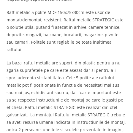
Raft metalic 5 polite MDF 150x75x30cm este usor de
montat/demontat, rezistent. Raftul metalic STRATEGIC este
o solutie utila, putand fi asezat in arhive, camere tehnice,
depozite, magazii, balcoane, bucatarii, magazine, pivnite
sau camari. Politele sunt reglabile pe toata inaltimea
raftului.
La baza, raftul metalic are suporti din plastic pentru a nu
zgaria suprafetele pe care este asezat dar si pentru a-i
spori aderenta si stabilitatea. Cele 5 polite ale raftului
metalic pot fi pozitionate in functie de necesitati mai sus
sau mai jos, echidistant sau nu, dar foarte important este
sa se respecte instructiunile de montaj pe care le gasiti pe
eticheta. Raftul metalic STRATEGIC este realizat din otel
galvanizat. La montajul Raftului metalic STRATEGIC trebuie
sa aveti resursa umana indicata in instructiunile de montaj,
adica 2 persoane, uneltele si sculele prezentate in imagini,