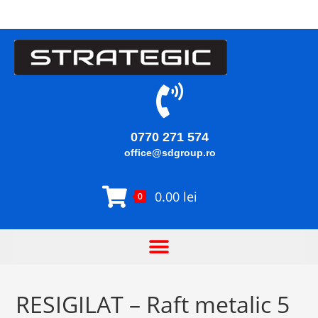
0770 271 574
office@sdgroup.ro
0.00
lei
0
RESIGILAT – Raft metalic 5