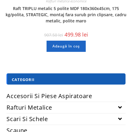
Rafturi metalice economice
Raft TRIPLU metalic 5 polite MDF 180x360x45cm, 175
kg/polita, STRATEGIC, montaj fara surub prin clipsare, cadru
metalic, polite maro
499.98
lei
907.50
lei
Adaugă în coș
CATEGORII
Accesorii Si Piese Aspiratoare
Rafturi Metalice
Scari Si Schele
Scaune