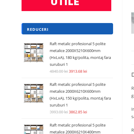
REDUCERI
Raft metalic profesional 5 polite
metalice 2000X5210X600mm
(HxLxA), 180 kg/polita, montaj fara
suruburi 1
4840.00
lei
3913.68
lei
D
Raft metalic profesional 5 polite
R
metalice 2000X6210X600mm
g
(HxLxA), 150 kg/polita, montaj fara
suruburi 1
I
3993.00
lei
3862.85
lei
s
Raft metalic profesional 5 polite
R
metalice 2000X6210X400mm