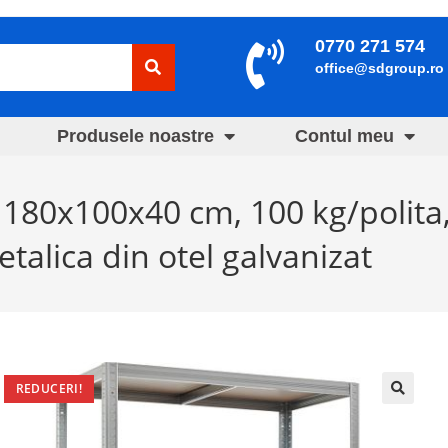
0770 271 574
office@sdgroup.ro
Produsele noastre
Contul meu
F 180x100x40 cm, 100 kg/polita
etalica din otel galvanizat
REDUCERI!
🔍