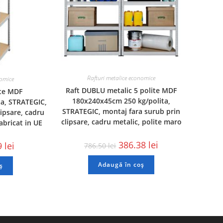
Rafturi metalice economice
nomice
Raft DUBLU metalic 5 polite MDF
ite MDF
180x240x45cm 250 kg/polita,
a, STRATEGIC,
STRATEGIC, montaj fara surub prin
lipsare, cadru
clipsare, cadru metalic, polite maro
fabricat in UE
386.38
lei
9
lei
786.50
lei
Adaugă în coș
ș