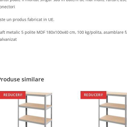
onectori
ste un produs fabricat in UE.
aft metalic 5 polite MDF 180x100x40 cm, 100 kg/polita, asamblare fa
alvanizat
Produse similare
REDUCERI!
REDUCERI!