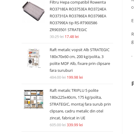
Filtru Hepa compatibil Rowenta
c
RO3718EA RO3753EA RO3724EA
RO3731EA RO3786EA RO3798EA
E
RO3799EA tip RS-RT900586
ZR903501 STRATEGIC
R
30.25
lei
17.48
lei
g
Raft metalic vopsit Alb STRATEGIC
.
180x70x60 cm, 200 kg/polita, 3
polite MDF Alb, fixare prin clipsare
fara suruburi
484.00
lei
199.98
lei
Raft metalic TRIPLU 5 polite
180x225x40cm, 175 kg/polita,
STRATEGIC, montaj fara surub prin
clipsare, cadru metalic din otel
zincat, fabricat in UE
605.00
lei
339.99
lei