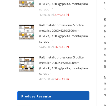
c
(HxLxA), 130 kg/polita, montaj fara
s
suruburi 1
4235.00
lei
3740.84
lei
R
p
Raft metalic profesional 5 polite
metalice 2000X6210X500mm
f
(HxLxA), 130 kg/polita, montaj fara
s
suruburi 1
m
5445.00
lei
3639.15
lei
i
r
Raft metalic profesional 5 polite
R
metalice 2000X4976X600mm
f
(HxLxA), 150 kg/polita, montaj fara
suruburi 1
M
4235.00
lei
3456.12
lei
m
i
d
Produse Recente
R