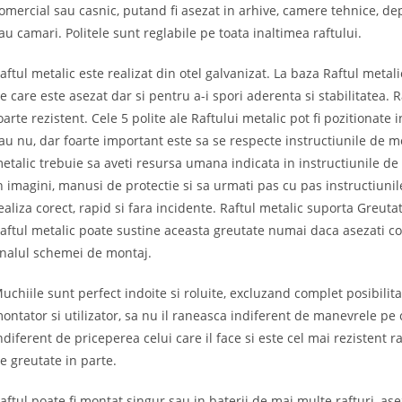
omercial sau casnic, putand fi asezat in arhive, camere tehnice, dep
au camari. Politele sunt reglabile pe toata inaltimea raftului.
aftul metalic este realizat din otel galvanizat. La baza Raftul metal
e care este asezat dar si pentru a-i spori aderenta si stabilitatea. 
oarte rezistent. Cele 5 polite ale Raftului metalic pot fi pozitionate
au nu, dar foarte important este sa se respecte instructiunile de mo
etalic trebuie sa aveti resursa umana indicata in instructiunile de
n imagini, manusi de protectie si sa urmati pas cu pas instructiunil
ealiza corect, rapid si fara incidente. Raftul metalic suporta Greut
aftul metalic poate sustine aceasta greutate numai daca asezati core
inalul schemei de montaj.
uchiile sunt perfect indoite si roluite, excluzand complet posibilita
ontator si utilizator, sa nu il raneasca indiferent de manevrele pe c
ndiferent de priceperea celui care il face si este cel mai rezistent
e greutate in parte.
aftul poate fi montat singur sau in baterii de mai multe rafturi, ase