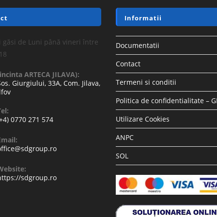
ct
Informatii
 găsi de Luni până vineri între
Documentatii
-18
Contact
(incinta ARTECA JILAVA):
Termeni si conditii
Sos. Giurgiului, 33A, Com. Jilava,
lfov
Politica de confidentialitate – 
el:
Utilizare Cookies
(+4) 0770 271 574
ANPC
Email:
office@sdgroup.ro
SOL
Website:
https://sdgroup.ro