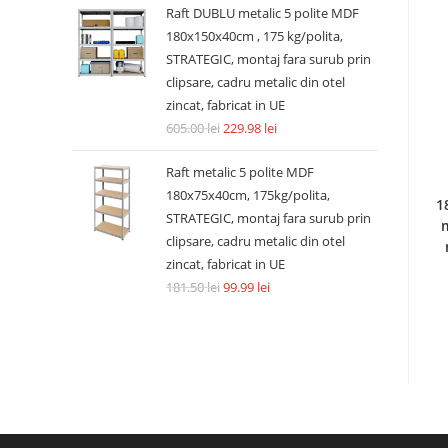
Raft DUBLU metalic 5 polite MDF
180x150x40cm , 175 kg/polita,
STRATEGIC, montaj fara surub prin
clipsare, cadru metalic din otel
zincat, fabricat in UE
605.00
lei
229.98
lei
Raft metalic 5 polite MDF
180x75x40cm, 175kg/polita,
1
STRATEGIC, montaj fara surub prin
m
clipsare, cadru metalic din otel
zincat, fabricat in UE
181.50
lei
99.99
lei