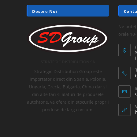
Despre Noi
Conta
Ne puteți
orele 10
I
STRATEGIC DISTRIBUTION SA
T
Strategic Distribution Group este
importator direct din Spania, Polonia,
Ungaria, Grecia, Bulgaria, China dar si
din alte tari si alaturi de produsele
autohtone, va ofera din stocurile proprii
produse de larg consum.