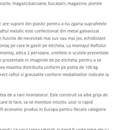
ozite, magazii,balcoane, bucatarii, magazine, pivnite
ic are suporti din plastic pentru a nu zgaria suprafetele
Raftul metalic este confectionat din metal galvanizat
 in functie de necesitati mai sus sau mai jos, echidistant
ntaj pe care le gasiti pe eticheta. La montajul Raftului
 montaj, adica 2 persoane, uneltele si sculele prezentate
e prezentate in imaginile de pe eticheta, pentru a se
atea maxima distribuita uniform pe polita de 100 kg.
ct raftul si greutatile conform modalitatilor indicate la
tea de a rani montatorul. Este construit sa aibe grija de
are le face, sa se monteze intuitiv, usor si rapid
 raft economic produs in Europa pentru fiecare categorie
zandu-se unul langa celalalt, putand fi unite intre ele cu