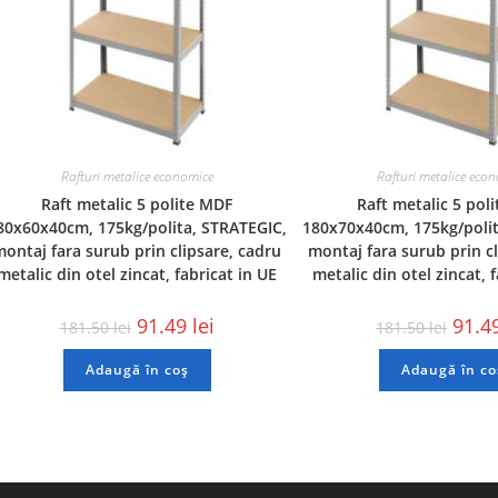
Rafturi metalice economice
Rafturi metalice eco
Raft metalic 5 polite MDF
Raft metalic 5 pol
80x60x40cm, 175kg/polita, STRATEGIC,
180x70x40cm, 175kg/polit
ontaj fara surub prin clipsare, cadru
montaj fara surub prin c
metalic din otel zincat, fabricat in UE
metalic din otel zincat, 
91.49
lei
91.4
181.50
lei
181.50
lei
Adaugă în coș
Adaugă în co