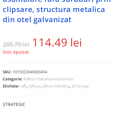
clipsare, structura metalica
din otel galvanizat
114.49
lei
205.70
lei
Stoc epuizat
SKU:
1015023040003404
Categorie:
Rafturi metalice economice
Etichete:
raft
,
rafturi
,
rafturi metalice
,
SD Group
STRATEGIC