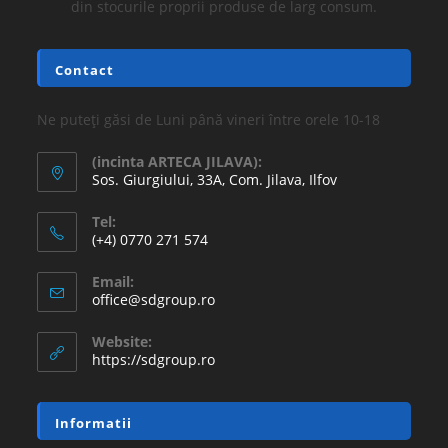
din stocurile proprii produse de larg consum.
Contact
Ne puteți găsi de Luni până vineri între orele 10-18
(incinta ARTECA JILAVA):
Sos. Giurgiului, 33A, Com. Jilava, Ilfov
Tel:
(+4) 0770 271 574
Email:
office@sdgroup.ro
Website:
https://sdgroup.ro
Informatii