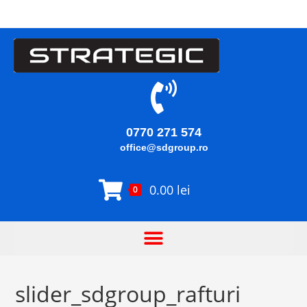
0770 271 574
office@sdgroup.ro
0.00
lei
0
slider_sdgroup_rafturi