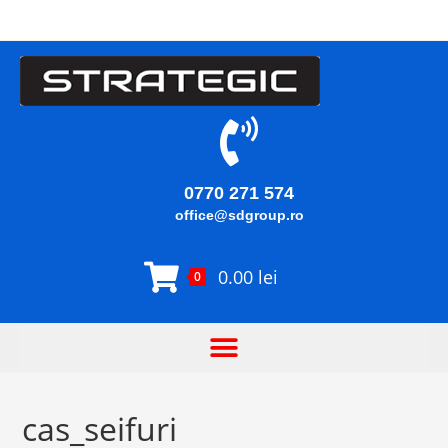
0770 271 574
office@sdgroup.ro
0.00
lei
0
cas_seifuri