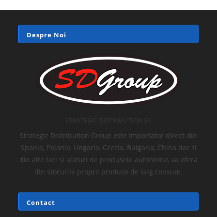
Despre Noi
STRATEGIC DISTRIBUTION SA
Strategic Distribution Group este importator direct din
Spania, Polonia, Ungaria, Grecia, Bulgaria, China dar si
din alte tari si alaturi de produsele autohtone, va ofera
din stocurile proprii produse de larg consum.
Contact