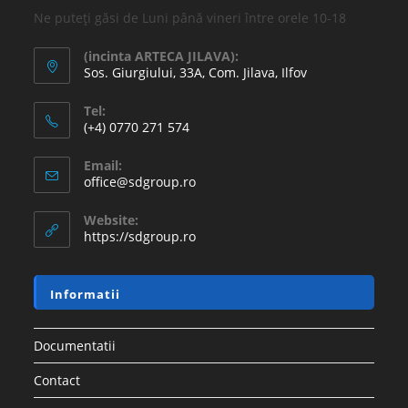
Ne puteți găsi de Luni până vineri între orele 10-18
(incinta ARTECA JILAVA):
Sos. Giurgiului, 33A, Com. Jilava, Ilfov
Tel:
(+4) 0770 271 574
Email:
office@sdgroup.ro
Website:
https://sdgroup.ro
Informatii
Documentatii
Contact