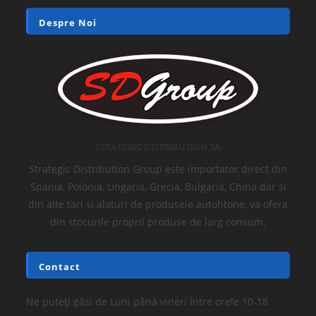
Despre Noi
STRATEGIC DISTRIBUTION SA
Strategic Distribution Group este importator direct din
Spania, Polonia, Ungaria, Grecia, Bulgaria, China dar si
din alte tari si alaturi de produsele autohtone, va ofera
din stocurile proprii produse de larg consum.
Contact
Ne puteți găsi de Luni până vineri între orele 10-18