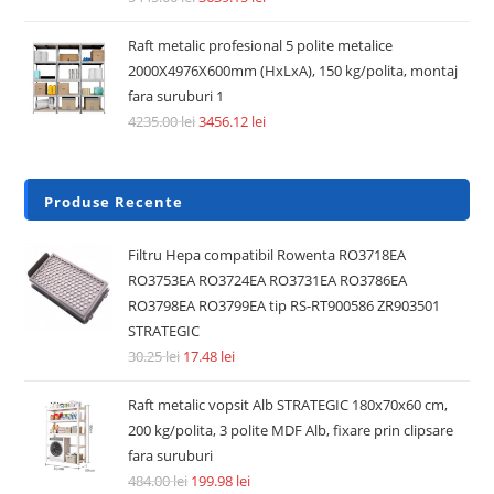
Raft metalic profesional 5 polite metalice
2000X4976X600mm (HxLxA), 150 kg/polita, montaj
fara suruburi 1
4235.00
lei
3456.12
lei
Produse Recente
Filtru Hepa compatibil Rowenta RO3718EA
RO3753EA RO3724EA RO3731EA RO3786EA
RO3798EA RO3799EA tip RS-RT900586 ZR903501
STRATEGIC
30.25
lei
17.48
lei
Raft metalic vopsit Alb STRATEGIC 180x70x60 cm,
200 kg/polita, 3 polite MDF Alb, fixare prin clipsare
fara suruburi
484.00
lei
199.98
lei