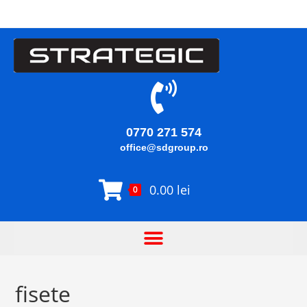
0770 271 574
office@sdgroup.ro
0.00
lei
0
fisete