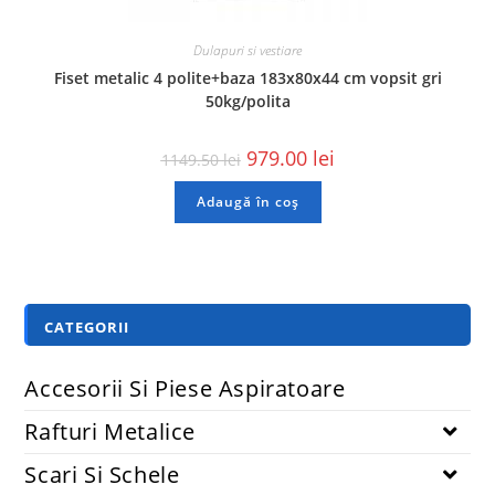
Dulapuri si vestiare
Fiset metalic 4 polite+baza 183x80x44 cm vopsit gri
50kg/polita
979.00
lei
1149.50
lei
Adaugă în coș
CATEGORII
Accesorii Si Piese Aspiratoare
Rafturi Metalice
Scari Si Schele