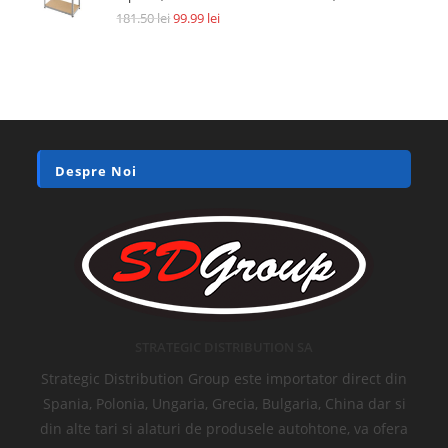
181.50
lei
99.99
lei
Despre Noi
STRATEGIC DISTRIBUTION SA
Strategic Distribution Group este importator direct din
Spania, Polonia, Ungaria, Grecia, Bulgaria, China dar si
din alte tari si alaturi de produsele autohtone, va ofera