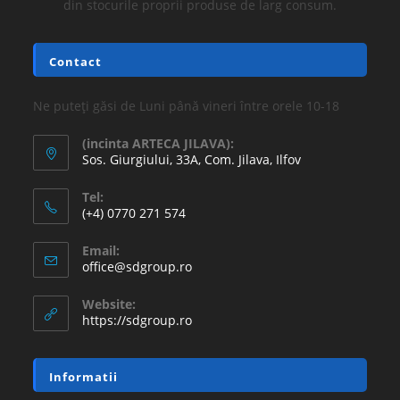
din stocurile proprii produse de larg consum.
Contact
Ne puteți găsi de Luni până vineri între orele 10-18
(incinta ARTECA JILAVA):
Sos. Giurgiului, 33A, Com. Jilava, Ilfov
Tel:
(+4) 0770 271 574
Email:
office@sdgroup.ro
Website:
https://sdgroup.ro
Informatii