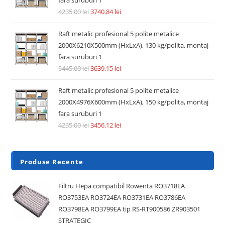
fara suruburi 1
4235.00
lei
3740.84
lei
Raft metalic profesional 5 polite metalice
2000X6210X500mm (HxLxA), 130 kg/polita, montaj
fara suruburi 1
5445.00
lei
3639.15
lei
Raft metalic profesional 5 polite metalice
2000X4976X600mm (HxLxA), 150 kg/polita, montaj
fara suruburi 1
4235.00
lei
3456.12
lei
Produse Recente
Filtru Hepa compatibil Rowenta RO3718EA
RO3753EA RO3724EA RO3731EA RO3786EA
RO3798EA RO3799EA tip RS-RT900586 ZR903501
STRATEGIC