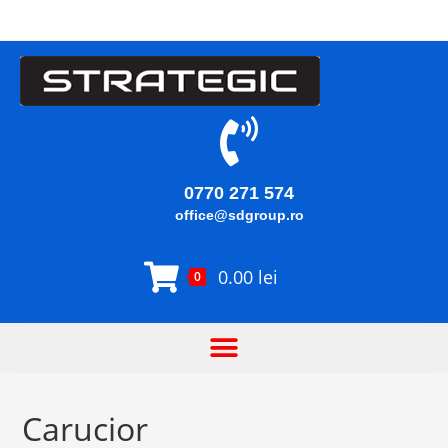
0770 271 574
office@sdgroup.ro
0.00
lei
0
Carucior