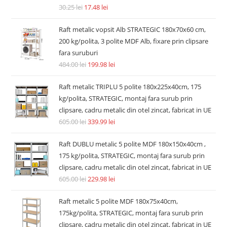
30.25
lei
17.48
lei
Raft metalic vopsit Alb STRATEGIC 180x70x60 cm,
200 kg/polita, 3 polite MDF Alb, fixare prin clipsare
fara suruburi
484.00
lei
199.98
lei
Raft metalic TRIPLU 5 polite 180x225x40cm, 175
kg/polita, STRATEGIC, montaj fara surub prin
clipsare, cadru metalic din otel zincat, fabricat in UE
605.00
lei
339.99
lei
Raft DUBLU metalic 5 polite MDF 180x150x40cm ,
175 kg/polita, STRATEGIC, montaj fara surub prin
clipsare, cadru metalic din otel zincat, fabricat in UE
605.00
lei
229.98
lei
Raft metalic 5 polite MDF 180x75x40cm,
175kg/polita, STRATEGIC, montaj fara surub prin
clipsare, cadru metalic din otel zincat, fabricat in UE