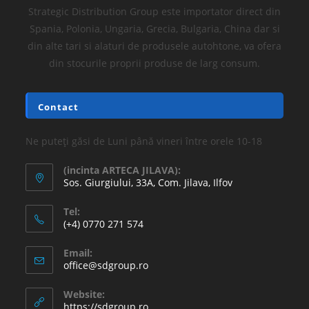
Strategic Distribution Group este importator direct din
Spania, Polonia, Ungaria, Grecia, Bulgaria, China dar si
din alte tari si alaturi de produsele autohtone, va ofera
din stocurile proprii produse de larg consum.
Contact
Ne puteți găsi de Luni până vineri între orele 10-18
(incinta ARTECA JILAVA):
Sos. Giurgiului, 33A, Com. Jilava, Ilfov
Tel:
(+4) 0770 271 574
Email:
office@sdgroup.ro
Website:
https://sdgroup.ro