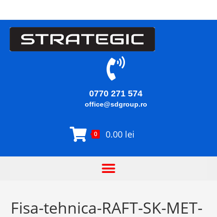
0770 271 574
office@sdgroup.ro
0.00
lei
0
Fisa-tehnica-RAFT-SK-MET-