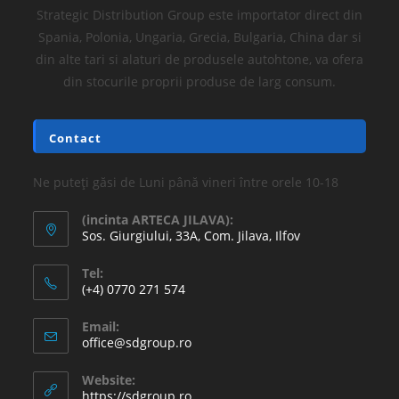
Strategic Distribution Group este importator direct din
Spania, Polonia, Ungaria, Grecia, Bulgaria, China dar si
din alte tari si alaturi de produsele autohtone, va ofera
din stocurile proprii produse de larg consum.
Contact
Ne puteți găsi de Luni până vineri între orele 10-18
(incinta ARTECA JILAVA):
Sos. Giurgiului, 33A, Com. Jilava, Ilfov
Tel:
(+4) 0770 271 574
Email:
office@sdgroup.ro
Website:
https://sdgroup.ro