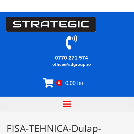
0770 271 574
office@sdgroup.ro
0.00
lei
0
FISA-TEHNICA-Dulap-