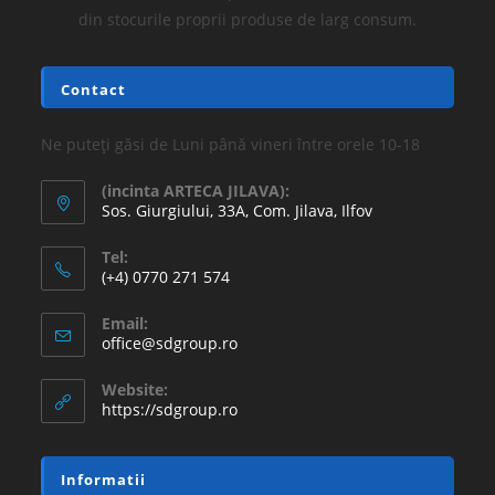
din stocurile proprii produse de larg consum.
Contact
Ne puteți găsi de Luni până vineri între orele 10-18
(incinta ARTECA JILAVA):
Sos. Giurgiului, 33A, Com. Jilava, Ilfov
Tel:
(+4) 0770 271 574
Email:
office@sdgroup.ro
Website:
https://sdgroup.ro
Informatii