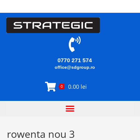
0770 271 574
office@sdgroup.ro
0.00
lei
0
rowenta nou 3