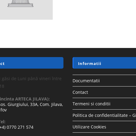
ct
Informatii
 găsi de Luni până vineri între
Documentatii
-18
Contact
(incinta ARTECA JILAVA):
Termeni si conditii
Sos. Giurgiului, 33A, Com. Jilava,
lfov
Politica de confidentialitate – 
el:
Utilizare Cookies
(+4) 0770 271 574