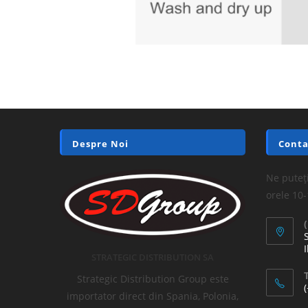
Despre Noi
Conta
Ne puteți
orele 10
I
STRATEGIC DISTRIBUTION SA
T
Strategic Distribution Group este
importator direct din Spania, Polonia,