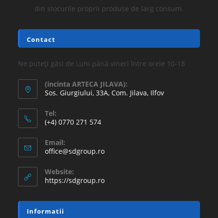
din stocurile proprii produse de larg consum.
Contact
Ne puteți găsi de Luni până vineri între orele 10-18
(incinta ARTECA JILAVA):
Sos. Giurgiului, 33A, Com. Jilava, Ilfov
Tel:
(+4) 0770 271 574
Email:
office@sdgroup.ro
Website:
https://sdgroup.ro
Informatii