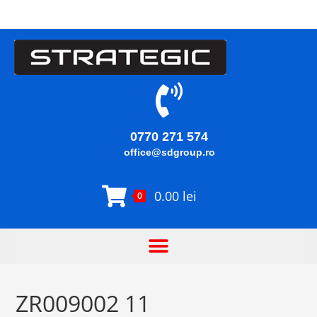
0770 271 574
office@sdgroup.ro
0.00
lei
0
ZR009002 11