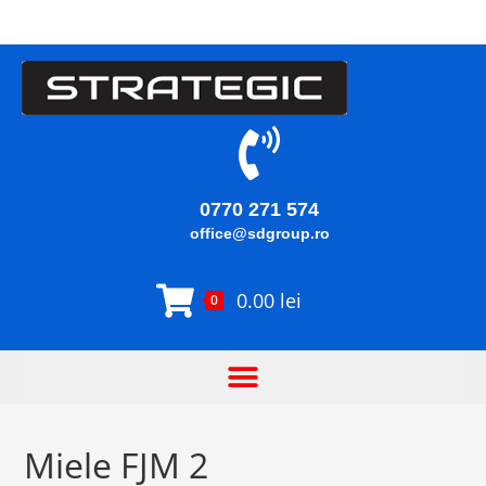
0770 271 574
office@sdgroup.ro
0.00
lei
0
Miele FJM 2