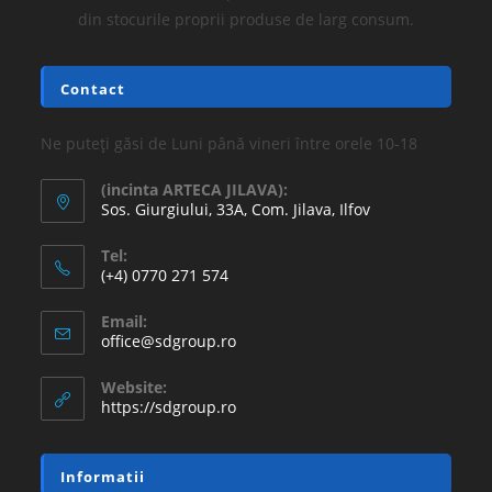
din stocurile proprii produse de larg consum.
Contact
Ne puteți găsi de Luni până vineri între orele 10-18
(incinta ARTECA JILAVA):
Sos. Giurgiului, 33A, Com. Jilava, Ilfov
Tel:
(+4) 0770 271 574
Email:
office@sdgroup.ro
Website:
https://sdgroup.ro
Informatii