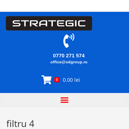
0770 271 574
office@sdgroup.ro
0.00
lei
0
filtru 4