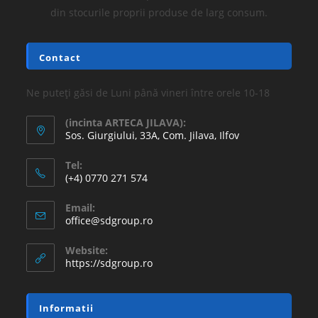
din stocurile proprii produse de larg consum.
Contact
Ne puteți găsi de Luni până vineri între orele 10-18
(incinta ARTECA JILAVA):
Sos. Giurgiului, 33A, Com. Jilava, Ilfov
Tel:
(+4) 0770 271 574
Email:
office@sdgroup.ro
Website:
https://sdgroup.ro
Informatii