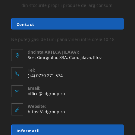
din stocurile proprii produse de larg consum.
Contact
Ne puteți găsi de Luni până vineri între orele 10-18
(incinta ARTECA JILAVA):
Sos. Giurgiului, 33A, Com. Jilava, Ilfov
Tel:
(+4) 0770 271 574
Email:
office@sdgroup.ro
Website:
https://sdgroup.ro
Informatii