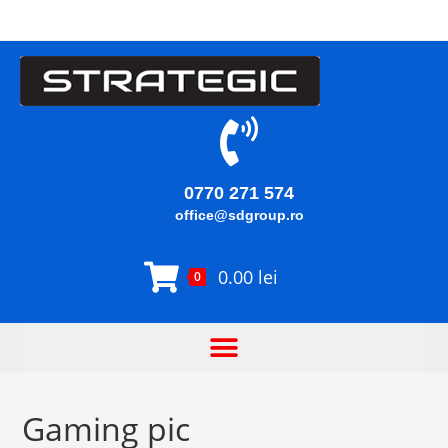
0770 271 574
office@sdgroup.ro
0.00
lei
0
Gaming pic