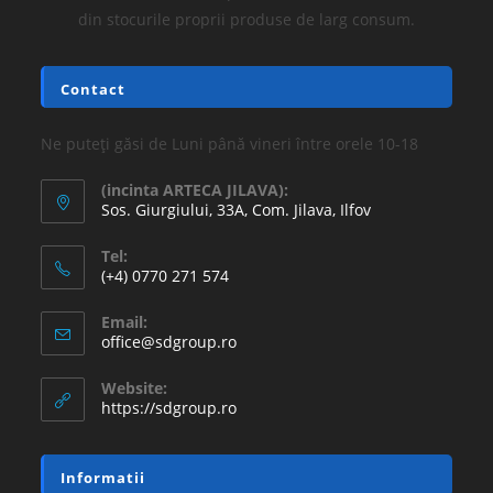
din stocurile proprii produse de larg consum.
Contact
Ne puteți găsi de Luni până vineri între orele 10-18
(incinta ARTECA JILAVA):
Sos. Giurgiului, 33A, Com. Jilava, Ilfov
Tel:
(+4) 0770 271 574
Email:
office@sdgroup.ro
Website:
https://sdgroup.ro
Informatii