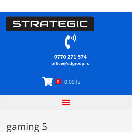
0770 271 574
office@sdgroup.ro
0.00
lei
0
gaming 5