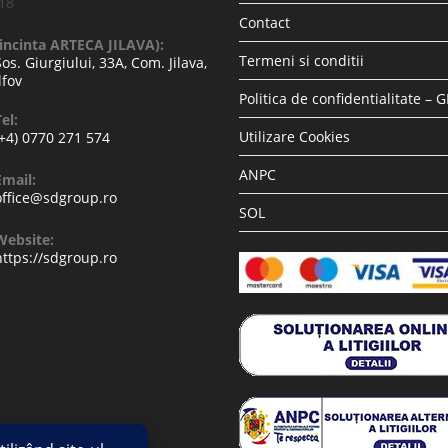
-18
Contact
(incinta ARTECA JILAVA):
Termeni si conditii
Sos. Giurgiului, 33A, Com. Jilava,
lfov
Politica de confidentialitate – 
el:
Utilizare Cookies
(+4) 0770 271 574
ANPC
Email:
office@sdgroup.ro
SOL
Website:
https://sdgroup.ro