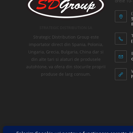
orele 10
I
STRATEGIC DISTRIBUTION SA
T
Strategic Distribution Group este
importator direct din Spania, Polonia,
Ungaria, Grecia, Bulgaria, China dar si
din alte tari si alaturi de produsele
autohtone, va ofera din stocurile proprii
produse de larg consum.