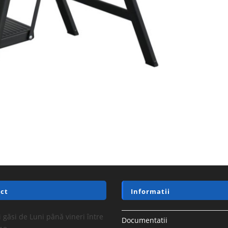
ct
Informatii
 găsi de Luni până vineri între
Documentatii