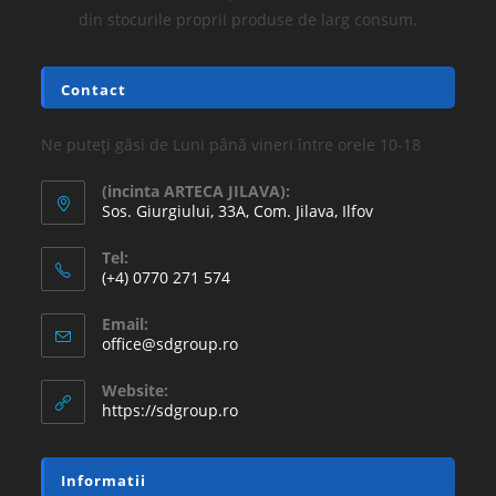
din stocurile proprii produse de larg consum.
Contact
Ne puteți găsi de Luni până vineri între orele 10-18
(incinta ARTECA JILAVA):
Sos. Giurgiului, 33A, Com. Jilava, Ilfov
Tel:
(+4) 0770 271 574
Email:
office@sdgroup.ro
Website:
https://sdgroup.ro
Informatii