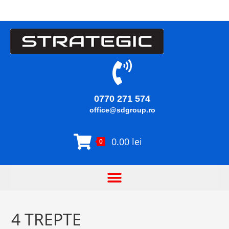
0770 271 574
office@sdgroup.ro
0.00
lei
0
4 TREPTE