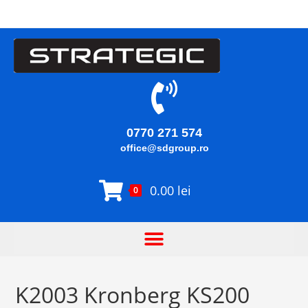
0770 271 574
office@sdgroup.ro
0.00
lei
0
K2003 Kronberg KS200