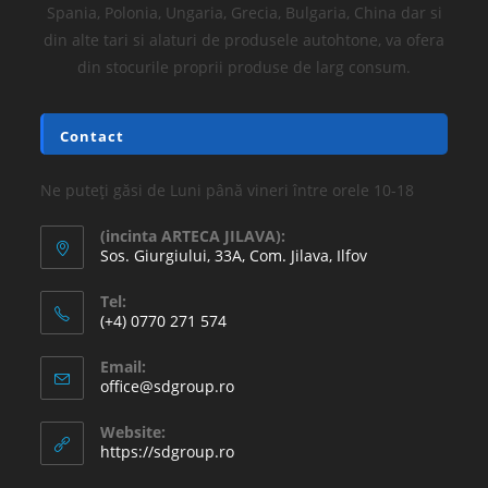
Spania, Polonia, Ungaria, Grecia, Bulgaria, China dar si
din alte tari si alaturi de produsele autohtone, va ofera
din stocurile proprii produse de larg consum.
Contact
Ne puteți găsi de Luni până vineri între orele 10-18
(incinta ARTECA JILAVA):
Sos. Giurgiului, 33A, Com. Jilava, Ilfov
Tel:
(+4) 0770 271 574
Email:
office@sdgroup.ro
Website:
https://sdgroup.ro