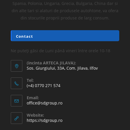
Spania, Polonia, Ungaria, Grecia, Bulgaria, China dar si
din alte tari si alaturi de produsele autohtone, va ofera
din stocurile proprii produse de larg consum.
Contact
Ne puteți găsi de Luni până vineri între orele 10-18
(incinta ARTECA JILAVA):
Sos. Giurgiului, 33A, Com. Jilava, Ilfov
Tel:
(+4) 0770 271 574
Email:
office@sdgroup.ro
Website:
https://sdgroup.ro