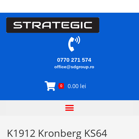
0770 271 574
office@sdgroup.ro
0.00
lei
0
K1912 Kronberg KS64