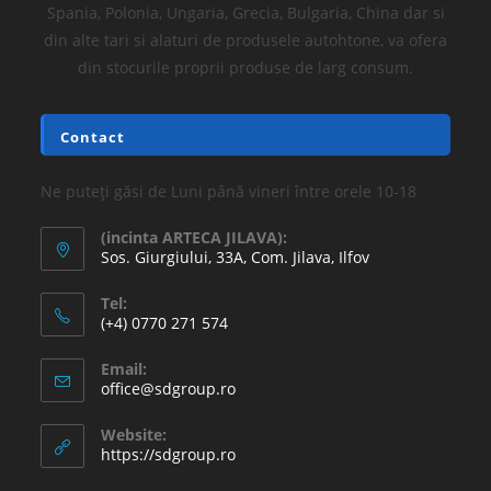
Spania, Polonia, Ungaria, Grecia, Bulgaria, China dar si
din alte tari si alaturi de produsele autohtone, va ofera
din stocurile proprii produse de larg consum.
Contact
Ne puteți găsi de Luni până vineri între orele 10-18
(incinta ARTECA JILAVA):
Sos. Giurgiului, 33A, Com. Jilava, Ilfov
Tel:
(+4) 0770 271 574
Email:
office@sdgroup.ro
Website:
https://sdgroup.ro