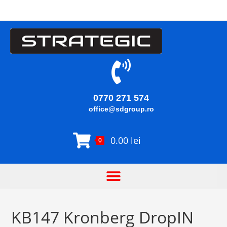
0770 271 574
office@sdgroup.ro
0.00
lei
0
KB147 Kronberg DropIN