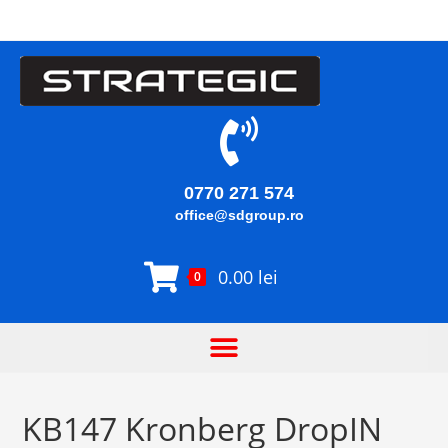
0770 271 574
office@sdgroup.ro
0.00
lei
0
KB147 Kronberg DropIN