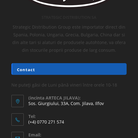
STRATEGIC DISTRIBUTION SA
Strategic Distribution Group este importator direct din
Spania, Polonia, Ungaria, Grecia, Bulgaria, China dar si
din alte tari si alaturi de produsele autohtone, va ofera
din stocurile proprii produse de larg consum.
Contact
Ne puteți găsi de Luni până vineri între orele 10-18
(incinta ARTECA JILAVA):
Sos. Giurgiului, 33A, Com. Jilava, Ilfov
Tel:
(+4) 0770 271 574
Email: