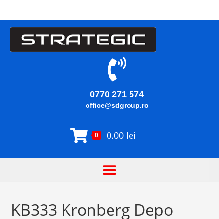
0770 271 574
office@sdgroup.ro
0.00
lei
0
KB333 Kronberg Depo