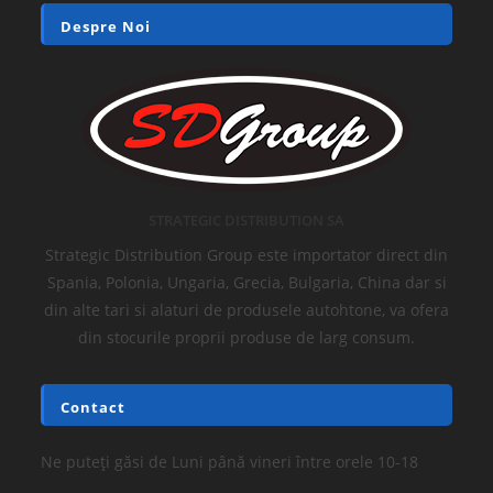
Despre Noi
STRATEGIC DISTRIBUTION SA
Strategic Distribution Group este importator direct din
Spania, Polonia, Ungaria, Grecia, Bulgaria, China dar si
din alte tari si alaturi de produsele autohtone, va ofera
din stocurile proprii produse de larg consum.
Contact
Ne puteți găsi de Luni până vineri între orele 10-18