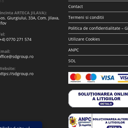
-18
Contact
(incinta ARTECA JILAVA):
Termeni si conditii
Sos. Giurgiului, 33A, Com. Jilava,
lfov
Politica de confidentialitate – 
el:
Utilizare Cookies
(+4) 0770 271 574
ANPC
Email:
office@sdgroup.ro
SOL
Website:
https://sdgroup.ro