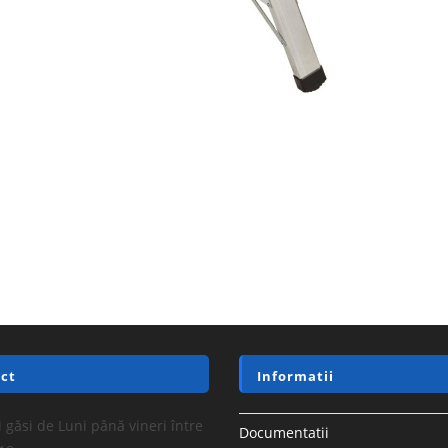
ct
Informatii
 găsi de Luni până vineri între
Documentatii