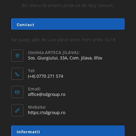
din stocurile proprii produse de larg consum.
Contact
Ne puteți găsi de Luni până vineri între orele 10-18
(incinta ARTECA JILAVA):
Sos. Giurgiului, 33A, Com. Jilava, Ilfov
Tel:
(+4) 0770 271 574
Email:
office@sdgroup.ro
Website:
https://sdgroup.ro
Informatii