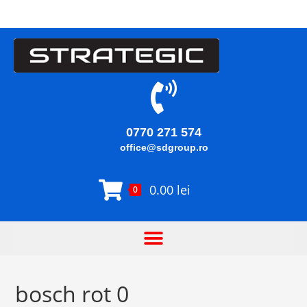
0770 271 574
office@sdgroup.ro
0.00
lei
0
bosch rot 0