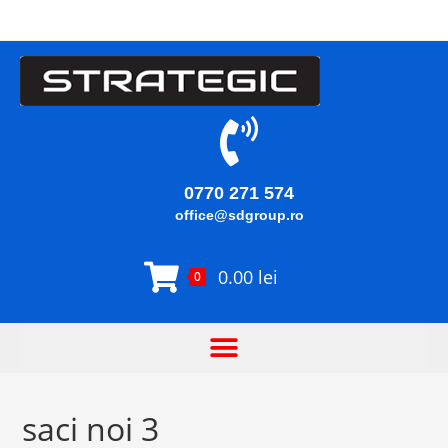
0770 271 574
office@sdgroup.ro
0.00
lei
0
saci noi 3