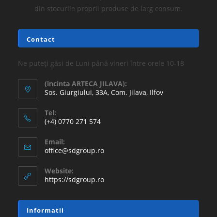
din stocurile proprii produse de larg consum.
Contact
Ne puteți găsi de Luni până vineri între orele 10-18
(incinta ARTECA JILAVA):
Sos. Giurgiului, 33A, Com. Jilava, Ilfov
Tel:
(+4) 0770 271 574
Email:
office@sdgroup.ro
Website:
https://sdgroup.ro
Informatii