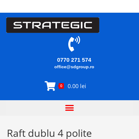
0770 271 574
office@sdgroup.ro
0.00
lei
0
Raft dublu 4 polite