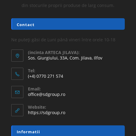
din stocurile proprii produse de larg consum.
Contact
Ne puteți găsi de Luni până vineri între orele 10-18
(incinta ARTECA JILAVA):
Sos. Giurgiului, 33A, Com. Jilava, Ilfov
Tel:
(+4) 0770 271 574
Email:
office@sdgroup.ro
Website:
https://sdgroup.ro
Informatii