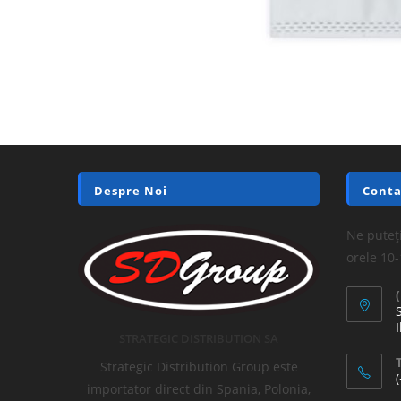
Despre Noi
Conta
Ne puteți
orele 10
I
STRATEGIC DISTRIBUTION SA
T
Strategic Distribution Group este
importator direct din Spania, Polonia,