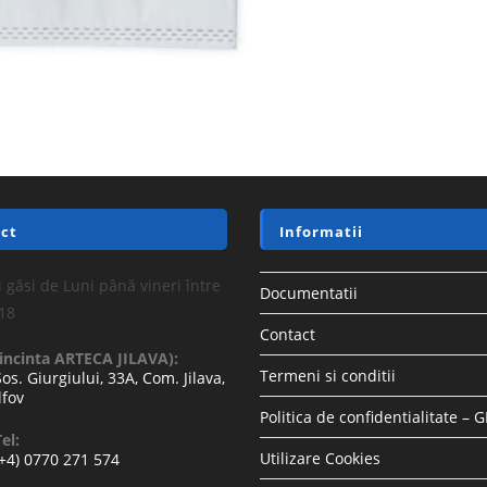
ct
Informatii
 găsi de Luni până vineri între
Documentatii
-18
Contact
(incinta ARTECA JILAVA):
Termeni si conditii
Sos. Giurgiului, 33A, Com. Jilava,
lfov
Politica de confidentialitate – 
el:
Utilizare Cookies
(+4) 0770 271 574