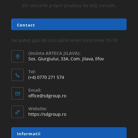
din stocurile proprii produse de larg consum.
Contact
Ne puteți găsi de Luni până vineri între orele 10-18
(incinta ARTECA JILAVA):
Sos. Giurgiului, 33A, Com. Jilava, Ilfov
Tel:
(+4) 0770 271 574
Email:
office@sdgroup.ro
Website:
https://sdgroup.ro
Informatii