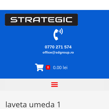
0770 271 574
office@sdgroup.ro
0.00
lei
0
laveta umeda 1