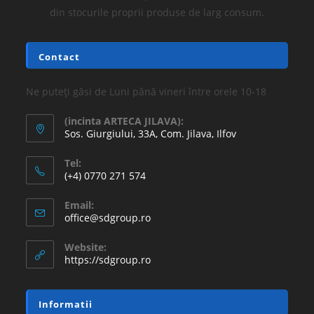
din stocurile proprii produse de larg consum.
Contact
Ne puteți găsi de Luni până vineri între orele 10-18
(incinta ARTECA JILAVA):
Sos. Giurgiului, 33A, Com. Jilava, Ilfov
Tel:
(+4) 0770 271 574
Email:
office@sdgroup.ro
Website:
https://sdgroup.ro
Informatii