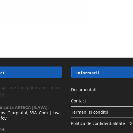
ct
Informatii
 găsi de Luni până vineri între
Documentatii
-18
Contact
(incinta ARTECA JILAVA):
Termeni si conditii
Sos. Giurgiului, 33A, Com. Jilava,
lfov
Politica de confidentialitate – 
el: