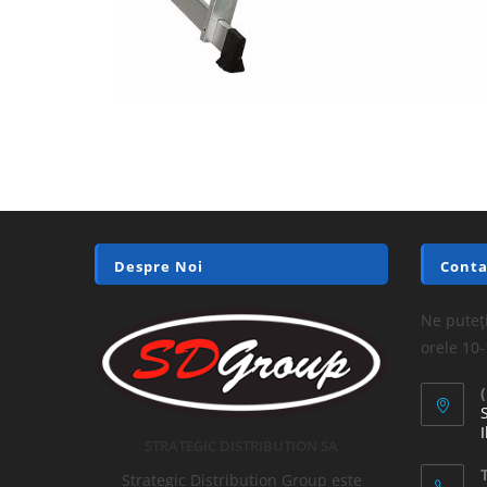
Despre Noi
Conta
Ne puteți
orele 10
I
STRATEGIC DISTRIBUTION SA
T
Strategic Distribution Group este