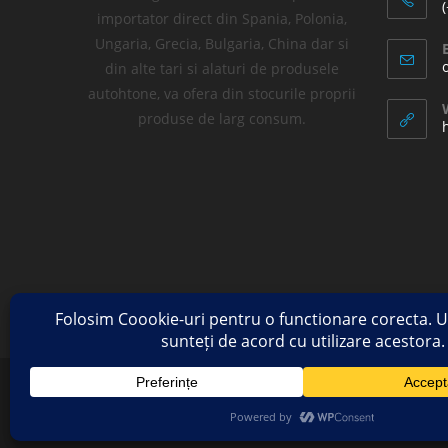
importator direct din Spania, Polonia,
Ungaria, Grecia, Bulgaria, China dar si
din alte tari si alaturi de produsele
autohtone, va ofera din stocurile proprii
produse de larg consum.