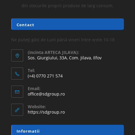
din stocurile proprii produse de larg consum.
Contact
Ne puteți găsi de Luni până vineri între orele 10-18
(incinta ARTECA JILAVA):
Sos. Giurgiului, 33A, Com. Jilava, Ilfov
Tel:
(+4) 0770 271 574
Email:
office@sdgroup.ro
Website:
https://sdgroup.ro
Informatii