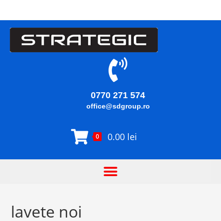
0770 271 574
office@sdgroup.ro
0.00
lei
0
lavete noi