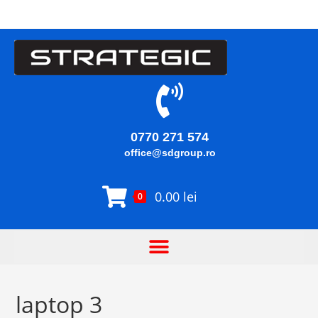
0770 271 574
office@sdgroup.ro
0.00
lei
0
laptop 3