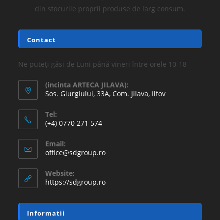
din stocurile proprii produse de larg consum.
Contact
Ne puteți găsi de Luni până vineri între orele 10-18
(incinta ARTECA JILAVA):
Sos. Giurgiului, 33A, Com. Jilava, Ilfov
Tel:
(+4) 0770 271 574
Email:
office@sdgroup.ro
Website:
https://sdgroup.ro
Informatii