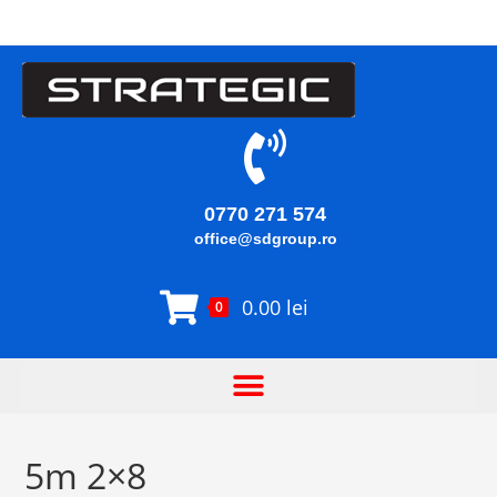
0770 271 574
office@sdgroup.ro
0.00
lei
0
5m 2×8