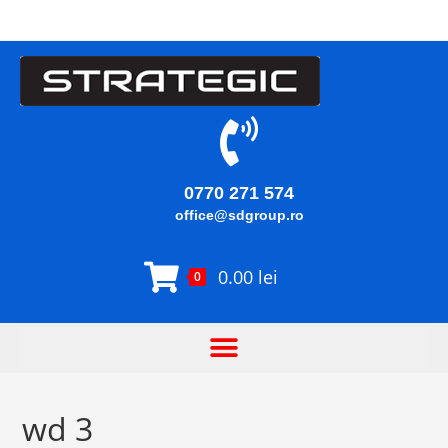
0770 271 574
office@sdgroup.ro
0.00
lei
0
wd 3