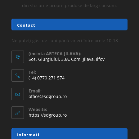
din stocurile proprii produse de larg consum.
Contact
Ne puteți găsi de Luni până vineri între orele 10-18
(incinta ARTECA JILAVA):
Sos. Giurgiului, 33A, Com. Jilava, Ilfov
Tel:
(+4) 0770 271 574
Email:
office@sdgroup.ro
Website:
https://sdgroup.ro
Informatii