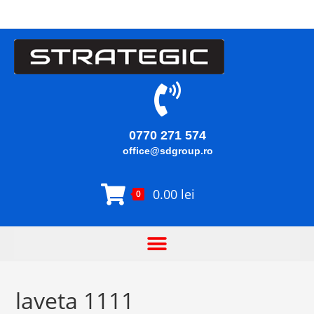
0770 271 574
office@sdgroup.ro
0.00
lei
0
laveta 1111