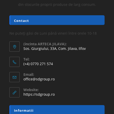
din stocurile proprii produse de larg consum.
Contact
Ne puteți găsi de Luni până vineri între orele 10-18
(incinta ARTECA JILAVA):
Sos. Giurgiului, 33A, Com. Jilava, Ilfov
Tel:
(+4) 0770 271 574
Email:
office@sdgroup.ro
Website:
https://sdgroup.ro
Informatii