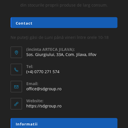
din stocurile proprii produse de larg consum.
Contact
Ne puteți găsi de Luni până vineri între orele 10-18
(incinta ARTECA JILAVA):
Sos. Giurgiului, 33A, Com. Jilava, Ilfov
Tel:
(+4) 0770 271 574
Email:
office@sdgroup.ro
Website:
https://sdgroup.ro
Informatii