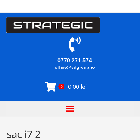
0770 271 574
office@sdgroup.ro
0.00
lei
0
sac i7 2