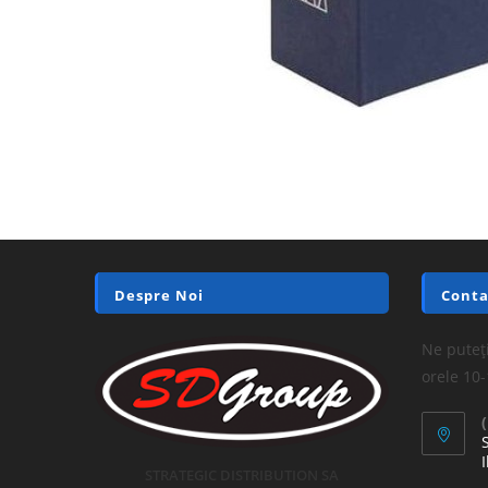
Despre Noi
Conta
Ne puteți
orele 10
I
STRATEGIC DISTRIBUTION SA