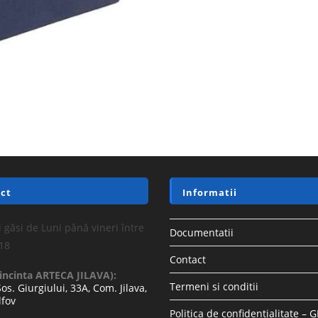
ct
Informatii
 găsi de Luni până vineri între
Documentatii
-18
Contact
(incinta ARTECA JILAVA):
Termeni si conditii
Sos. Giurgiului, 33A, Com. Jilava,
lfov
Politica de confidentialitate – 