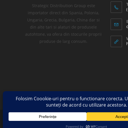
T
Strategic Distribution Group este
importator direct din Spania, Polonia,
Ungaria, Grecia, Bulgaria, China dar si
din alte tari si alaturi de produsele
autohtone, va ofera din stocurile proprii
produse de larg consum.