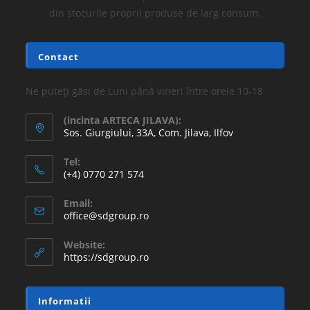
din stocurile proprii produse de larg consum.
Contact
Ne puteți găsi de Luni până vineri între orele 10-18
(incinta ARTECA JILAVA):
Sos. Giurgiului, 33A, Com. Jilava, Ilfov
Tel:
(+4) 0770 271 574
Email:
office@sdgroup.ro
Website:
https://sdgroup.ro
Informatii