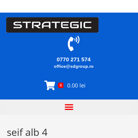
0770 271 574
office@sdgroup.ro
0.00
lei
0
seif alb 4