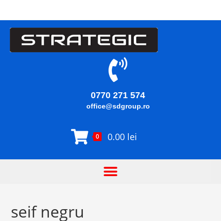
0770 271 574
office@sdgroup.ro
0.00
lei
0
seif negru