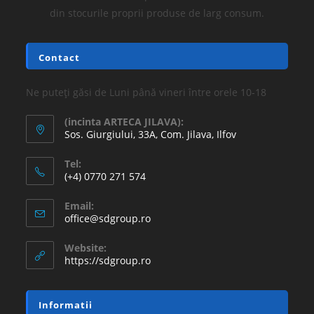
din stocurile proprii produse de larg consum.
Contact
Ne puteți găsi de Luni până vineri între orele 10-18
(incinta ARTECA JILAVA):
Sos. Giurgiului, 33A, Com. Jilava, Ilfov
Tel:
(+4) 0770 271 574
Email:
office@sdgroup.ro
Website:
https://sdgroup.ro
Informatii