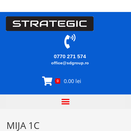
0770 271 574
office@sdgroup.ro
0.00
lei
0
MIJA 1C