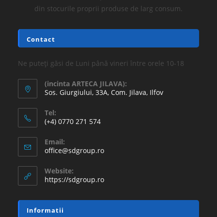
din stocurile proprii produse de larg consum.
Contact
Ne puteți găsi de Luni până vineri între orele 10-18
(incinta ARTECA JILAVA):
Sos. Giurgiului, 33A, Com. Jilava, Ilfov
Tel:
(+4) 0770 271 574
Email:
office@sdgroup.ro
Website:
https://sdgroup.ro
Informatii