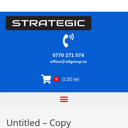
0770 271 574
office@sdgroup.ro
0.00
lei
0
Untitled – Copy