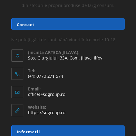
din stocurile proprii produse de larg consum.
Contact
Ne puteți găsi de Luni până vineri între orele 10-18
(incinta ARTECA JILAVA):
Sos. Giurgiului, 33A, Com. Jilava, Ilfov
Tel:
(+4) 0770 271 574
Email:
office@sdgroup.ro
Website:
https://sdgroup.ro
Informatii