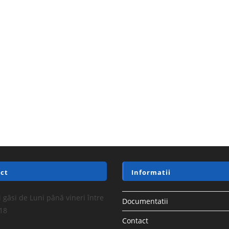
ct
Informatii
 găsi de Luni până vineri între
Documentatii
-18
Contact