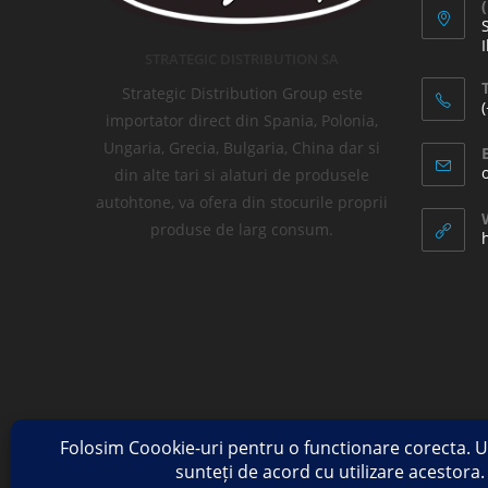
I
STRATEGIC DISTRIBUTION SA
T
Strategic Distribution Group este
importator direct din Spania, Polonia,
Ungaria, Grecia, Bulgaria, China dar si
din alte tari si alaturi de produsele
autohtone, va ofera din stocurile proprii
produse de larg consum.