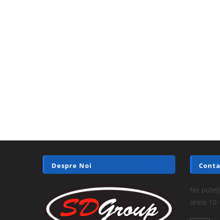
Despre Noi
Conta
Ne puteți
orele 10