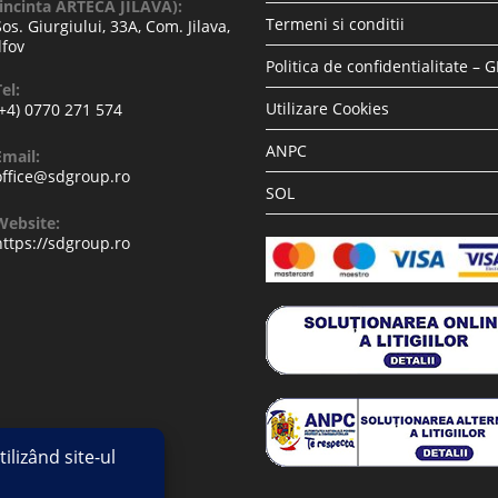
(incinta ARTECA JILAVA):
Termeni si conditii
Sos. Giurgiului, 33A, Com. Jilava,
lfov
Politica de confidentialitate – 
el:
Utilizare Cookies
(+4) 0770 271 574
ANPC
Email:
office@sdgroup.ro
SOL
Website:
https://sdgroup.ro