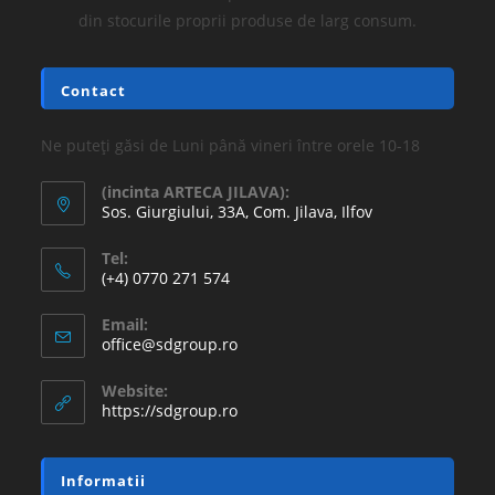
din stocurile proprii produse de larg consum.
Contact
Ne puteți găsi de Luni până vineri între orele 10-18
(incinta ARTECA JILAVA):
Sos. Giurgiului, 33A, Com. Jilava, Ilfov
Tel:
(+4) 0770 271 574
Email:
office@sdgroup.ro
Website:
https://sdgroup.ro
Informatii