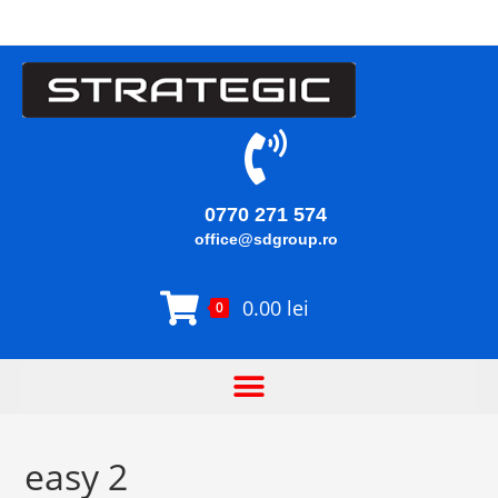
0770 271 574
office@sdgroup.ro
0.00
lei
0
easy 2