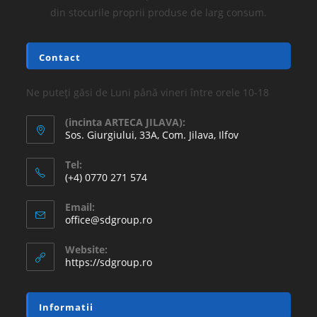
din stocurile proprii produse de larg consum.
Contact
Ne puteți găsi de Luni până vineri între orele 10-18
(incinta ARTECA JILAVA):
Sos. Giurgiului, 33A, Com. Jilava, Ilfov
Tel:
(+4) 0770 271 574
Email:
office@sdgroup.ro
Website:
https://sdgroup.ro
Informatii