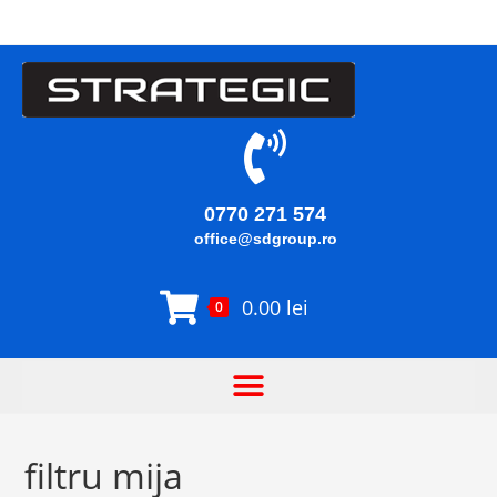
0770 271 574
office@sdgroup.ro
0.00
lei
0
filtru mija