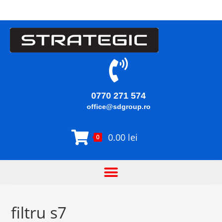
0770 271 574
office@sdgroup.ro
0.00
lei
0
filtru s7