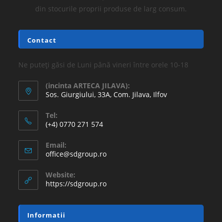
din stocurile proprii produse de larg consum.
Contact
Ne puteți găsi de Luni până vineri între orele 10-18
(incinta ARTECA JILAVA):
Sos. Giurgiului, 33A, Com. Jilava, Ilfov
Tel:
(+4) 0770 271 574
Email:
office@sdgroup.ro
Website:
https://sdgroup.ro
Informatii