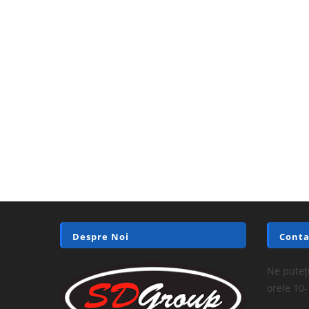
Despre Noi
Conta
Ne puteți
orele 10