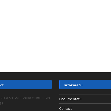
ct
Informatii
 găsi de Luni până vineri între
Documentatii
-18
Contact