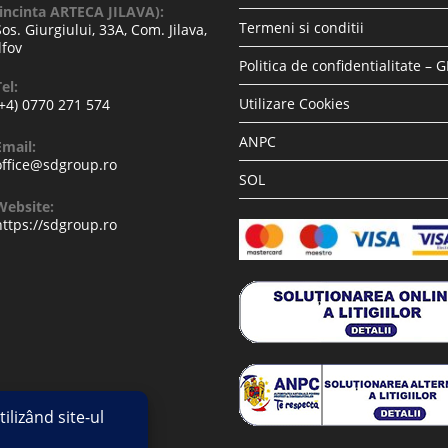
(incinta ARTECA JILAVA):
Termeni si conditii
Sos. Giurgiului, 33A, Com. Jilava,
lfov
Politica de confidentialitate – 
el:
Utilizare Cookies
(+4) 0770 271 574
ANPC
Email:
office@sdgroup.ro
SOL
Website:
https://sdgroup.ro