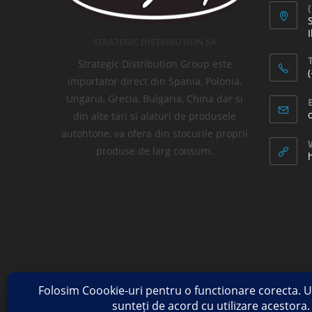
I
STRATEGIC DISTRIBUTION SA
T
Strategic Distribution Group este
importator direct din Spania, Polonia,
Ungaria, Grecia, Bulgaria, China dar si
din alte tari si alaturi de produsele
autohtone, va ofera din stocurile proprii
produse de larg consum.