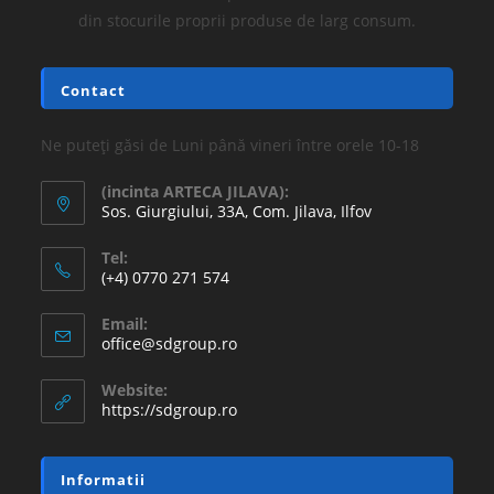
din stocurile proprii produse de larg consum.
Contact
Ne puteți găsi de Luni până vineri între orele 10-18
(incinta ARTECA JILAVA):
Sos. Giurgiului, 33A, Com. Jilava, Ilfov
Tel:
(+4) 0770 271 574
Email:
office@sdgroup.ro
Website:
https://sdgroup.ro
Informatii