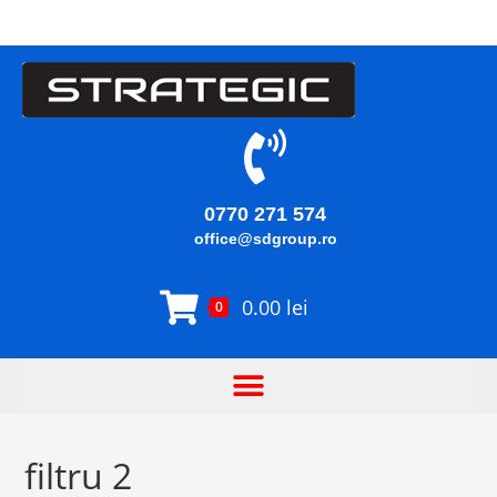
0770 271 574
office@sdgroup.ro
0.00
lei
0
filtru 2